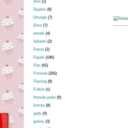
dron
(1)
Dyplom
(8)
Dżungla
(7)
Elmo
(7)
emotki
(4)
falbanki
(2)
Farma
(2)
Figurki
(196)
Film
(65)
Firmowe
(266)
Flaming
(8)
Folklor
(1)
formuła jeden
(8)
fortnite
(8)
gady
(4)
galaxy
(3)