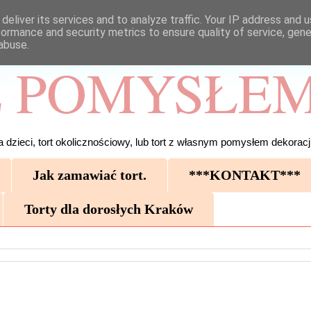
deliver its services and to analyze traffic. Your IP address and 
formance and security metrics to ensure quality of service, gen
abuse.
 POMYSŁEM
 dzieci, tort okolicznościowy, lub tort z własnym pomysłem dekoracji
Jak zamawiać tort.
***KONTAKT***
Torty dla dorosłych Kraków