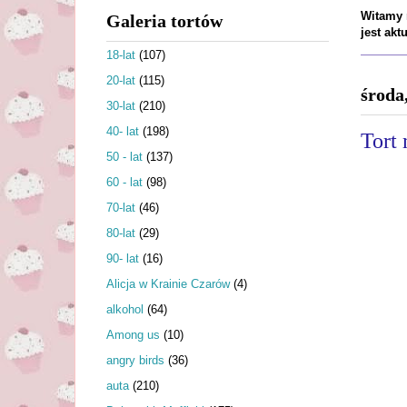
Witamy n
Galeria tortów
jest ak
18-lat
(107)
20-lat
(115)
środa
30-lat
(210)
40- lat
(198)
Tort
50 - lat
(137)
60 - lat
(98)
70-lat
(46)
80-lat
(29)
90- lat
(16)
Alicja w Krainie Czarów
(4)
alkohol
(64)
Among us
(10)
angry birds
(36)
auta
(210)