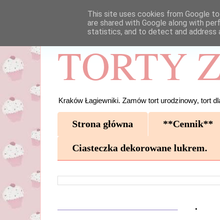
This site uses cookies from Google to 
are shared with Google along with per
statistics, and to detect and address 
TORTY Z
Kraków Łagiewniki. Zamów tort urodzinowy, tort dla
Strona główna
**Cennik**
Ciasteczka dekorowane lukrem.
.