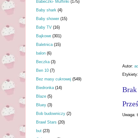
Babeczki- Muffinki
(175)
Baby shark
(4)
Baby shower
(15)
Baby TV
(16)
Bajkowe
(301)
Baletnica
(15)
balon
(6)
Beczka
(3)
Autor:
a
Ben 10
(7)
Etykiety
Bez masy cukrowej
(549)
Biedronka
(14)
Brak
Blaze
(5)
Prześ
Bluey
(3)
Bob budowniczy
(2)
Uwaga: t
Brawl Stars
(20)
but
(23)