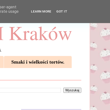
user-agent
erate usage
LEARN MORE
GOT IT
 Kraków
.
Smaki i wielkości tortów.