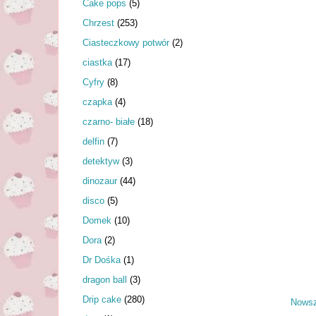
Cake pops
(5)
Chrzest
(253)
Ciasteczkowy potwór
(2)
ciastka
(17)
Cyfry
(8)
czapka
(4)
czarno- białe
(18)
delfin
(7)
detektyw
(3)
dinozaur
(44)
disco
(5)
Domek
(10)
Dora
(2)
Dr Dośka
(1)
dragon ball
(3)
Drip cake
(280)
Nowsz