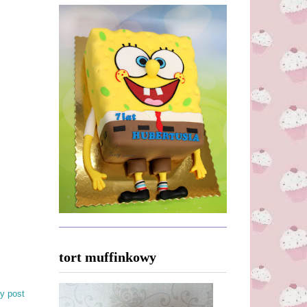
tort muffinkowy
y post