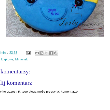
dmin
o
23:33
:
Bajkowe
,
Minionek
 komentarzy:
lij komentarz
ylko uczestnik tego bloga może przesyłać komentarze.