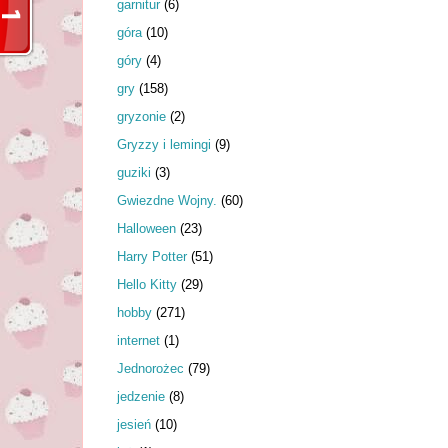
garnitur
(6)
góra
(10)
góry
(4)
gry
(158)
gryzonie
(2)
Gryzzy i lemingi
(9)
guziki
(3)
Gwiezdne Wojny.
(60)
Halloween
(23)
Harry Potter
(51)
Hello Kitty
(29)
hobby
(271)
internet
(1)
Jednorożec
(79)
jedzenie
(8)
jesień
(10)