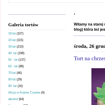
.
Galeria tortów
Witamy na starej 
blog) która też j
18-lat
(107)
20-lat
(115)
środa, 26 gru
30-lat
(210)
40- lat
(198)
Tort na chrze
50 - lat
(137)
60 - lat
(98)
70-lat
(46)
80-lat
(29)
90- lat
(16)
Alicja w Krainie Czarów
(4)
alkohol
(64)