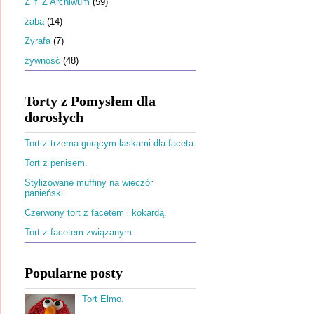
Ż Y Z Archiwum
(59)
żaba
(14)
Żyrafa
(7)
żywność
(48)
Torty z Pomysłem dla
dorosłych
Tort z trzema gorącym laskami dla faceta.
Tort z penisem.
Stylizowane muffiny na wieczór
panieński.
Czerwony tort z facetem i kokardą.
Tort z facetem związanym.
Popularne posty
Tort Elmo.