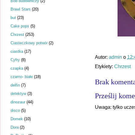
Bob budowniczy
(2)
Brawl Stars
(20)
but
(23)
Cake pops
(5)
Chrzest
(253)
Ciasteczkowy potwór
(2)
ciastka
(17)
Autor:
admin
o
12:
Cyfry
(8)
Etykiety:
Chrzest
czapka
(4)
czarno- białe
(18)
Brak komenta
delfin
(7)
detektyw
(3)
Prześlij kome
dinozaur
(44)
Uwaga: tylko ucze
disco
(5)
Domek
(10)
Dora
(2)