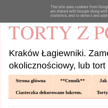
This site uses cookies from Google
are shared with Google along with
statistics, and to detect and add
TORTY Z 
Kraków Łagiewniki. Zamów 
okolicznościowy, lub tor
Strona główna
**Cennik**
Jak
Ciasteczka dekorowane lukrem.
Torty