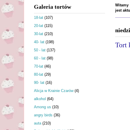
Witamy n
Galeria tortów
jest ak
18-lat
(107)
20-lat
(115)
niedz
30-lat
(210)
40- lat
(198)
Tort 
50 - lat
(137)
60 - lat
(98)
70-lat
(46)
80-lat
(29)
90- lat
(16)
Alicja w Krainie Czarów
(4)
alkohol
(64)
Among us
(10)
angry birds
(36)
auta
(210)