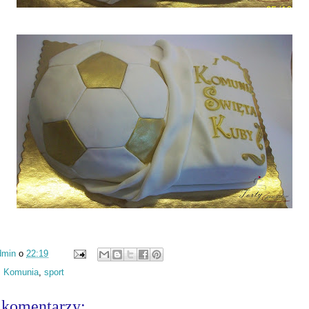
dmin
o
22:19
:
Komunia
,
sport
 komentarzy: