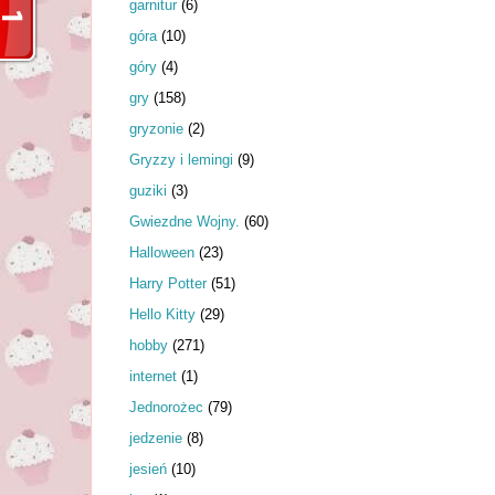
garnitur
(6)
góra
(10)
góry
(4)
gry
(158)
gryzonie
(2)
Gryzzy i lemingi
(9)
guziki
(3)
Gwiezdne Wojny.
(60)
Halloween
(23)
Harry Potter
(51)
Hello Kitty
(29)
hobby
(271)
internet
(1)
Jednorożec
(79)
jedzenie
(8)
jesień
(10)