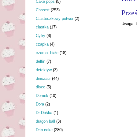
Cake pops
(5)
Chrzest
(253)
Prześ
Ciasteczkowy potwór
(2)
Uwaga: t
ciastka
(17)
Cyfry
(8)
czapka
(4)
czarno- białe
(18)
delfin
(7)
detektyw
(3)
dinozaur
(44)
disco
(5)
Domek
(10)
Dora
(2)
Dr Dośka
(1)
dragon ball
(3)
Drip cake
(280)