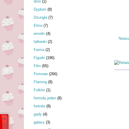
dron
(1)
Dyplom
(8)
Dżungla
(7)
Elmo
(7)
emotki
(4)
Nowsz
falbanki
(2)
Farma
(2)
Figurki
(196)
Film
(65)
Firmowe
(266)
Flaming
(8)
Folklor
(1)
formuła jeden
(8)
fortnite
(8)
gady
(4)
galaxy
(3)