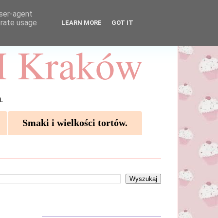
user-agent
erate usage
LEARN MORE
GOT IT
 Kraków
.
Smaki i wielkości tortów.