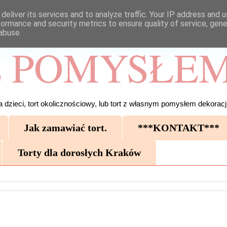
deliver its services and to analyze traffic. Your IP address and 
formance and security metrics to ensure quality of service, gen
abuse.
 POMYSŁEM
 dzieci, tort okolicznościowy, lub tort z własnym pomysłem dekoracji
Jak zamawiać tort.
***KONTAKT***
Torty dla dorosłych Kraków