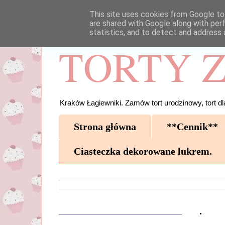
This site uses cookies from Google to 
are shared with Google along with per
statistics, and to detect and address 
TORTY Z
Kraków Łagiewniki. Zamów tort urodzinowy, tort dla
Strona główna
**Cennik**
Ciasteczka dekorowane lukrem.
.