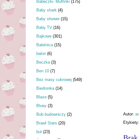
Babeczki- Muffinki
(175)
Baby shark
(4)
Baby shower
(15)
Baby TV
(16)
Bajkowe
(301)
Baletnica
(15)
balon
(6)
Beczka
(3)
Ben 10
(7)
Bez masy cukrowej
(549)
Biedronka
(14)
Blaze
(5)
Bluey
(3)
Autor:
a
Bob budowniczy
(2)
Etykiety
Brawl Stars
(20)
but
(23)
Brak