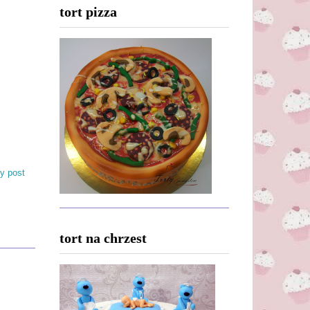
tort pizza
y post
tort na chrzest