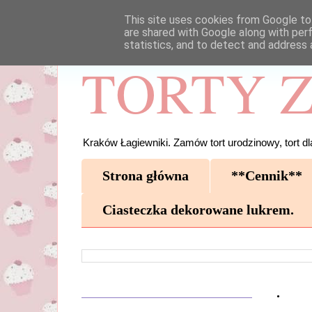
This site uses cookies from Google to 
are shared with Google along with per
statistics, and to detect and address 
TORTY Z
Kraków Łagiewniki. Zamów tort urodzinowy, tort dla
Strona główna
**Cennik**
Ciasteczka dekorowane lukrem.
.