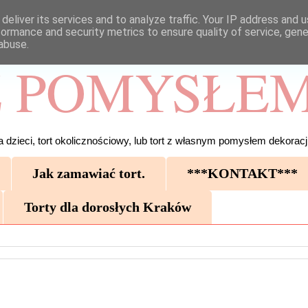
deliver its services and to analyze traffic. Your IP address and 
formance and security metrics to ensure quality of service, gen
abuse.
 POMYSŁEM
 dzieci, tort okolicznościowy, lub tort z własnym pomysłem dekoracji
Jak zamawiać tort.
***KONTAKT***
Torty dla dorosłych Kraków