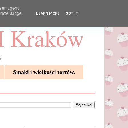
user-agent
erate usage
LEARN MORE
GOT IT
 Kraków
.
Smaki i wielkości tortów.