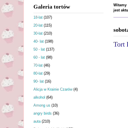
Witamy n
Galeria tortów
jest ak
18-lat
(107)
20-lat
(115)
sobot
30-lat
(210)
40- lat
(198)
Tort 
50 - lat
(137)
60 - lat
(98)
70-lat
(46)
80-lat
(29)
90- lat
(16)
Alicja w Krainie Czarów
(4)
alkohol
(64)
Among us
(10)
angry birds
(36)
auta
(210)