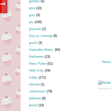
garnitur
(6)
góra
(10)
góry
(4)
gry
(158)
gryzonie
(2)
Gryzzy i lemingi
(9)
guziki
(3)
Gwiezdne Wojny.
(60)
Halloween
(23)
Nowsz
Harry Potter
(51)
Hello Kitty
(29)
hobby
(271)
internet
(1)
Jednorożec
(79)
jedzenie
(8)
jesień
(10)