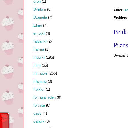
dron
(1)
Dyplom
(8)
Autor:
a
Dżungla
(7)
Etykiety
Elmo
(7)
Brak
emotki
(4)
falbanki
(2)
Prześ
Farma
(2)
Uwaga: t
Figurki
(196)
Film
(65)
Firmowe
(266)
Flaming
(8)
Folklor
(1)
formuła jeden
(8)
fortnite
(8)
gady
(4)
galaxy
(3)