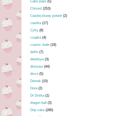
Cake pops
(5)
Chrzest
(253)
Ciasteczkowy potwór
(2)
ciastka
(17)
Cyfry
(8)
czapka
(4)
czarno- białe
(18)
delfin
(7)
detektyw
(3)
dinozaur
(44)
disco
(5)
Domek
(10)
Dora
(2)
Dr Dośka
(1)
dragon ball
(3)
Drip cake
(280)