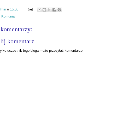
dmin
o
16:36
:
Komunia
 komentarzy:
lij komentarz
ylko uczestnik tego bloga może przesyłać komentarze.